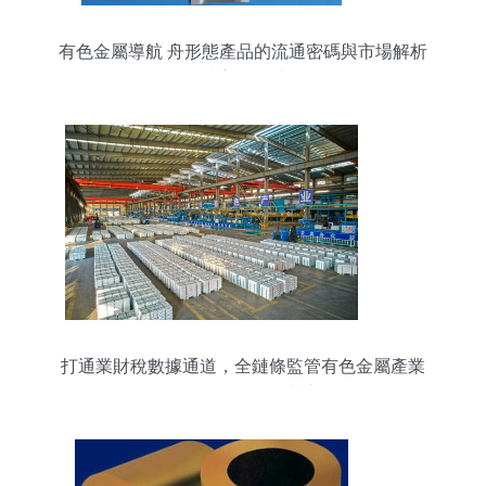
有色金屬導航 舟形態產品的流通密碼與市場解析
——以寶雞天瑞為例
打通業財稅數據通道，全鏈條監管有色金屬產業
——微鏡頭聚焦強基之路