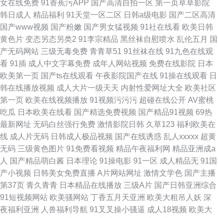
女在线免费
91香蕉污APP
国产高清自拍一区
第一页草草影院
韩日成人
精品福利
91天堂一区二区
日韩a级电影
国产二区高清
国产www视频
国产粉嫩
国产男女猛视频
91社在线看
欧美日韩
黄色片
变态另态另类2
91李宗精品
黑丝袜自慰喷水
乱伦五月
国
产无码网站
三级无毒免费
青青草51
91丝袜在线
91九色在线观
看
91插
成人中文字幕免费
成年人网站视频
免费在线影院
日本
欧美第一页
国产ts在线观看
午夜影院国产在线
91操在线观看
日
韩在线播放视频
成人大片一级天天
内射性爱网址大全
欧美社区
第一页
欧美在线视频播放
91视频污污污
超碰在线公开
AV蜜桃
吃瓜
日本欧美在线看
国产精选免费视频
国产精品91视频
69热
最新网址
无码白丝强行免费
激情影院日韩
久草123
福利欧美在
线
成人片无码
日韩成人极品视频
国产在线诱惑
乱人xxxxx
超黄
无码
三级黄色图片
91免费看视频
精品午夜福利网
精品亚洲成a
人
国产精品萌白酱
日本理论
91操电影
91一区
成人精品无
91国
产小视频
日韩美女免费直播
A片网站网址
激情文学色
国产主播
第37页
青久青青
日本精品在线播放
三级A片
国产日韩亚洲综合
91短视频网站
欧美骚网站
丁香五月天亚洲
欧美大粗吊人妖
深
夜福利亚洲
人兽福利导航
91叉叉操小骚逼
成人18视频
欧美大