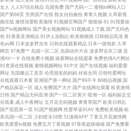
女人
人人97综合精品
岛国免费
国产无码一二
蜜桃tv网站入口
国产第66页
另类国产在线
熟女自拍偷拍
青青久视频
久草新视
频在线
激情深爱欧美激情
91视频官网国产
狠狠操-91
91我要操
国产ts视频网站
国产美女视频网站
91视频成人下载
国产无码色
色
91香蕉亚洲精品
91伊人加勒比
欧美狠狠插
日韩精品高清
黄
色av网
日本波多野吉衣
日韩在线观看精品
日本一级电影
久草
网页
97免费艹
岛国一区二区
岛国动作片在
波多野吉衣三级
亚
洲AV一卡
在线免费小视频
搞黄网站在线观看
免费色情A片网扯
91资源在线视频
蜜桃视频网站
91中文
国产在线视频
福利爱爱
网址
岛国搬运工首页
伦理朋友的妈妈
丝袜女同
日韩性爱网址
在线观看日本黄
亚洲国产第一网站
国产99不卡
66精品视频
国
产精品探花一区
成人免费国产大片
国产在线网址观看
欧美激情
日韩
国产精品无码亚洲
国产一区二区黄片
喷潮一区
福利姬足交
在线看
成人午夜网址
五月花无码视频
青青草国产
欧美日韩乱
国产屁屁第一页
91国产视频网
性爱草逼91AV
免费欧美视频
欧
美岛国一区二区
少妇喷水18禁
51漫画APP
丁香五月花激情网
欧美爱爱tv视频
免费五月丁香视频
97香蕉超级碰碰
国产免费看