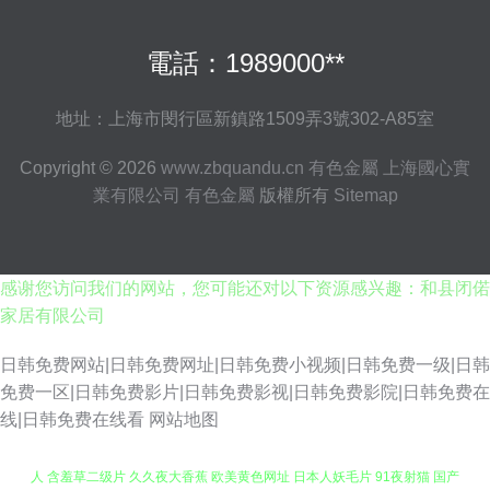
電話：1989000**
地址：上海市閔行區新鎮路1509弄3號302-A85室
Copyright © 2026
www.zbquandu.cn
有色金屬
上海國心實
業有限公司
有色金屬
版權所有
Sitemap
感谢您访问我们的网站，您可能还对以下资源感兴趣：和县闭偌
家居有限公司
日韩免费网站|日韩免费网址|日韩免费小视频|日韩免费一级|日韩
免费一区|日韩免费影片|日韩免费影视|日韩免费影院|日韩免费在
亚洲色情探花 传媒大片免费看 日韩精品视频中文 性爱射精福利社 91传媒成
线|日韩免费在线看
网站地图
人 含羞草二级片 久久夜大香蕉 欧美黄色网址 日本人妖毛片 91夜射猫 国产