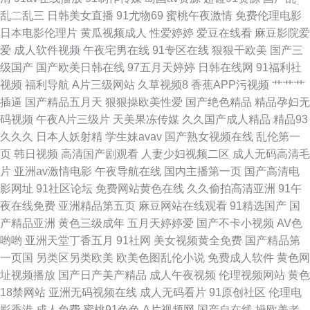
乱二乱三
日韩美女直播
91尤物69
蜜桃午夜激情
免费伦理电影
久热精品视频在线 日日撸亚洲视频
日本电影伦理片
黄瓜视频成人
性爱婷婷
爱豆在线看
麻豆影院爱
爱
成人软件视频
午夜宅男在线
91专区在线
狠狠干欧美
国产三
级国产
国产欧美日韩在线
97五月天婷婷
日韩在线网
91福利社
视频
福利导航
A片三级网站
久草视频8
香蕉APP污视频
艹艹艹
插逼
国产精品五月天
狠狠操欧美性爱
国产绝色精品
精品孕妇无
码视频
午夜A片三级片
天美果冻传媒
久久国产成人精品
精品93
久久久
日本人妖射精
学生妹avav
国产熟女视频在线
乱伦第一
页
韩日视频
高清国产剧观看
人妻少妇视频二区
成人无码高清毛
片
亚洲av激情电影
午夜导航在线
国内主播第一页
国产高清电
影网址
91社区论坛
免费网站黄色在线
久久偷拍高清亚洲
91午
夜在线免费
亚洲精品第五页
麻豆网站在线观看
91精选国产
国
产精品亚洲
黄色三级成年
五月天婷婷爱
国产不卡小视频
AV色
哟哟
亚洲天堂丁香五月
91社网
美女视频黄全免费
国产精品第
一页国
另类区另类欧美
欧美色图乱伦小说
免费成人软件
黄色网
址视频播放
国产日产美产精品
成人午夜视频
伦理视频网站
黄色
18禁网站
亚洲无码视频在线
成人无码看片
91原创社区
伦理电
影香港
成人免费
蜜桃91色色
A片视频网
国产自在线
操欧美老