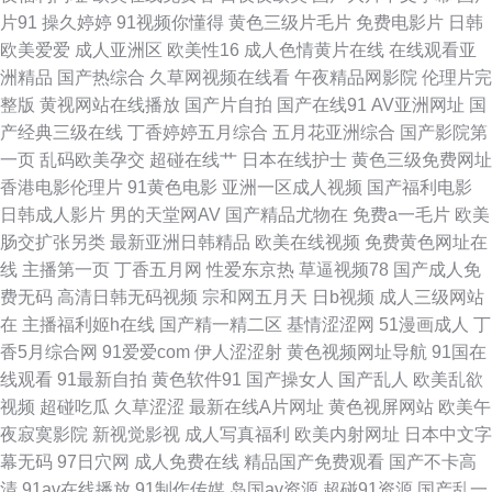
片91
操久婷婷
91视频你懂得
黄色三级片毛片
免费电影片
日韩
利 精东影业蜜桃91 日本久久爱 亚洲天堂激情网 91最新 丁香AV在线 激情另
欧美爱爱
成人亚洲区
欧美性16
成人色情黄片在线
在线观看亚
洲精品
国产热综合
久草网视频在线看
午夜精品网影院
伦理片完
类综合 欧美另类天堂 天堂激情 在线看污视频 av福利网址 国产精诚精品 欧美
整版
黄视网站在线播放
国产片自拍
国产在线91
AV亚洲网址
国
产经典三级在线
丁香婷婷五月综合
五月花亚洲综合
国产影院第
∨a在线 天堂资源网欧美色 91se在线观看 白虎美女爆操91 韩国福利电影网
一页
乱码欧美孕交
超碰在线艹
日本在线护士
黄色三级免费网址
香港电影伦理片
91黄色电影
亚洲一区成人视频
国产福利电影
欧美轮理 亚州三级视频 91在线swag 大香蕉伊人现现 狼友伊人青青草 91超
日韩成人影片
男的天堂网AV
国产精品尤物在
免费a一毛片
欧美
肠交扩张另类
最新亚洲日韩精品
欧美在线视频
免费黄色网址在
在碰 国内精品第一页 人妖av 亚洲污久 97人人做视频 国产精品撸色网 美女
线
主播第一页
丁香五月网
性爱东京热
草逼视频78
国产成人免
费无码
高清日韩无码视频
宗和网五月天
日b视频
成人三级网站
九一社 探花精品系列 69超碰 www毛毛片 久操视频网 日韩国产传媒 影音先
在
主播福利姬h在线
国产精一精二区
基情涩涩网
51漫画成人
丁
香5月综合网
91爱爱com
伊人涩涩射
黄色视频网址导航
91国在
锋欧美性爱 ts伪娘网站 韩国AV在线青青 欧美日韩蜜臀 天天草草天天色色 91
线观看
91最新自拍
黄色软件91
国产操女人
国产乱人
欧美乱欲
视频
超碰吃瓜
久草涩涩
最新在线A片网址
黄色视屏网站
欧美午
大神视频免费 成人性爱午夜剧场 狼人影院 日韩无码第一页 91韩剧网tv 成人
夜寂寞影院
新视觉影视
成人写真福利
欧美内射网址
日本中文字
幕无码
97日穴网
成人免费在线
精品国产免费观看
国产不卡高
剧场a深夜看 久草视频在线毛片 日韩成人社区 中日韩一级 白丝在线电影91
清
91av在线播放
91制作传媒
岛国av资源
超碰91资源
国产乱一