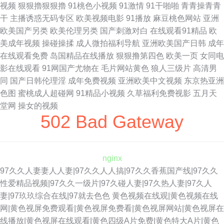
视频
狠狠擼狠狠擼
91桃色小视频
91激情
91干啪啪
青青操青青
干
主播诱惑无码专区
欧美视频电影
91播放
麻豆桃色网站
亚洲
欧美国产另类
欧美伦理另类
国产刺激对白
在线观看91精品
欧
美成年视频
操碰操揉
成人微拍福利导航
亚洲欧美国产日韩
成年
在线观看免费
岛国精品在线播放
狠狠撸第四色
欧美一页
女同电
影在线观看
91网国产尤物在
毛片网站黄色
狼人三级片
高清男
同
国产日韩伦理淫
成年免费视频
亚洲欧美中文视频
东京热亚洲
色图
蜜桃成人超碰网
91精品小视频
久草福利免费视影
五月天
堂网
操女的视频
502 Bad Gateway
nginx
97久久人妻妻人人妻|97久久人人搞|97久久香蕉国产线|97久久
性爱精品视频|97久久一级片|97久碰人妻|97久热人妻|97久人
妻|97玖玖综合在线|97就去色色
黄色视频在线观|黄色视频在线
网|黄色视屏免费观看|黄色视屏免费看|黄色视屏网站|黄色视屏在
线播放|黄色视屏在线观看|黄色四级A片免费|黄色特大A片|黄色