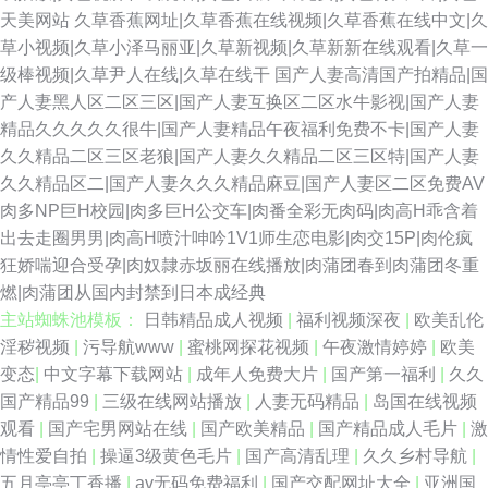
天美网站
久草香蕉网址|久草香蕉在线视频|久草香蕉在线中文|久
草小视频|久草小泽马丽亚|久草新视频|久草新新在线观看|久草一
级棒视频|久草尹人在线|久草在线干
国产人妻高清国产拍精品|国
产人妻黑人区二区三区|国产人妻互换区二区水牛影视|国产人妻
精品久久久久久很牛|国产人妻精品午夜福利免费不卡|国产人妻
久久精品二区三区老狼|国产人妻久久精品二区三区特|国产人妻
久久精品区二|国产人妻久久久精品麻豆|国产人妻区二区免费AV
肉多NP巨H校园|肉多巨H公交车|肉番全彩无肉码|肉高H乖含着
出去走圈男男|肉高H喷汁呻吟1V1师生恋电影|肉交15P|肉伦疯
狂娇喘迎合受孕|肉奴隷赤坂丽在线播放|肉蒲团春到肉蒲团冬重
燃|肉蒲团从国内封禁到日本成经典
主站蜘蛛池模板：
日韩精品成人视频
|
福利视频深夜
|
欧美乱伦
淫秽视频
|
污导航www
|
蜜桃网探花视频
|
午夜激情婷婷
|
欧美
变态
|
中文字幕下载网站
|
成年人免费大片
|
国产第一福利
|
久久
国产精品99
|
三级在线网站播放
|
人妻无码精品
|
岛国在线视频
观看
|
国产宅男网站在线
|
国产欧美精品
|
国产精品成人毛片
|
激
情性爱自拍
|
操逼3级黄色毛片
|
国产高清乱理
|
久久乡村导航
|
五月亭亭丁香播
|
av无码免费福利
|
国产交配网址大全
|
亚洲国