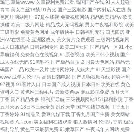
鸡吧
草逼wwww
久草福利免费试看
岛国国产在线
91人人超碰
青青
美女白丝18禁
91肏比
国产三区电影
国产内射后入在线
黄
色网址网站网址
97超在线视
免费视频网站
精品欧美精品v
欧美
操碰
欧美二级片网址
精品成人无码视频
男女午夜福利影院
欧美
三级电影
免费黄色网址
成年版快手
日韩福利无码
四虎四房
亚
洲AV在线豆花
亚洲区成人
美女黄片免费观看
三级网站视频网
成人日韩精品
日韩福利专区
欧美二区女同
国产精品一区91
小x
导航福利
免费黄色在线视频
91原创视频
欧美日韩小视频
国产
成人在线无码
91黑料不
国产极品自拍
岛国最大色网站
精品无
码国产二品
欧美一及片
激情网婷婷
人妖大片
91天堂影视
国产
www
成年人伦理片
高清日韩电影
国产尤物视频在线
超碰福利
97视屏
91看片入口
日本国产成人视频
日本日韩欧美在线
黄色
资料入口
黄色网三级毛片
最新黄色av
麻豆影院免费
五月天堂
丁香
国产精品水多
福利所导航
三级视频网站J
51福利影院
丁香
五月天av
18日本三级全黄
乱伦天堂
国产在线短视频
丁香五月
丁香婷婷
91精品又
爱豆传媒下载
丁香九月国产主播
美女网站
视频黄
A片com
美女福利在线观看
狼人激情网
伦理片香港
极品
福利导航
黄色三级最新免费
91嫩草国产
午夜成年人网站
免费