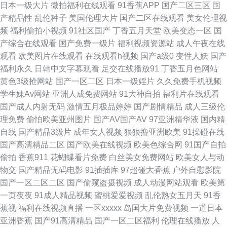
日本一级大片
微拍福利在线观看
91香蕉APP
国产二区三区
国
精品久草 91探花在线吃瓜 成人蝌蚪 欧美老妇性爱 中文欧美日韩 大香蕉伊人
产精品性
乱伦种子
美国伦理大片
国产二区在线观看
美女伦理视
频
福利偷拍小视频
91社区国产
丁香五月天堂
欧美变态一区
国
现现 久草福利资源站久 日韩最新中文字幕 AV菠萝 激情综合绯色 深夜福利天
产综合在线观看
国产免费一级片
福利视频资源站
成人午夜在线
观看
欧美图片在线观看
在线观看h视频
国产a级0
变性人妖
国产
堂 欧美日韩国产91 91黑丝在线 a片免费网站入口 国厂一区 美女搞逼 青娱乐
福利永久
日韩中文字幕观看
足交在线播放91
丁香五月色网站
黄色3级抢网站
国产一区二区
日本一级婬片
久久免费手机视频
AV首页 亚洲乱轮小说网站 在线国产二区 91在线网址 波多野结衣色情片 麻
学生妹Av网站
亚洲人成免费网站
91大神自拍
福利片在线观看
国产成人内射无码
激情五月极品婷婷
国产剧情精品
成人三级伦
豆精品69 三级片网av 婷婷5月激情网 www日本A 久久精品超碰 日韩欧美黄
理免费
偷怕欧美亚州图片
国产AV国产AV
97亚洲精华液
国内精
自线
国产精品3级片
成年女人视频
狠狠撸亚洲欧美
91操碰在线
黄色 亚洲老司机AV 91白丝国产 日本三级毛片 熟女人妻一二区 偷拍夫妻视
国产高清精品二区
国产欧美在线视频
欧美色综合网
91国产自拍
偷拍
香蕉911
花蝴蝶看片免费
白丝美女免费网站
欧美女人与动
频91 91操熟女视频 91系列在线播放 AV色色中文女 爱福利秒拍广场 美女A
物交
国产精品无码电影
91插插库
97超碰大香蕉
户外自慰影院
国产一区二区二区
国产偷窥盗摄视频
成人动漫网站观看
欧美第
片视频 欧美成人影 日本无码三极 少妇网址 婷婷97色色网 影音先锋色网 91
一页夜夜
91成人精品视频
蜜桃爱爱视频
乱伦熟女五月天
91香
蕉视
福利在线视频直播
一区xxxxx
岛国大片免费视频
一道日本
牛视频网址 97涩在线资源网 福利社17p 精品十区 久久国产传媒精品 免费日
亚洲香蕉
国产91高清精品
国产一区二区福利
伦理在线播放
人