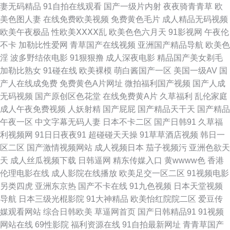
妻无码精品
91自拍在线观看
国产一级片内射
夜夜骑青青草
欧
本A官网 日韩A级电影网 三级国产在线观看 宅狼社导航 51国产视频自拍 超
美色图人妻
在线免费欧美视频
免费黄色毛片
成人精品无码视频
欧美午夜极品
性欧美ⅩⅩⅩⅩ乱
欧美色色六月天
91影视网
午夜伦
碰97第一页 大香蕉45 激情午夜综合 老湿机视频网站 免费成人A片色图 青青
不卡
加勒比性爱网
青草国产在线视频
亚洲国产精品导航
欧美色
淫
波多野结依电影
91狠狠撸
成人深夜电影
精品国产美女剃毛
草久久 香蕉网站 91V视频高跟鞋 91视频免费播放 成人中文字幕一区 五月激
加勒比熟女
91碰在线
欧美裸模
萌白酱国产一区
美国一级AV
国
产人在线成免费
免费黄色A片网址
微拍福利国产视频
国产人成
激综合网 91超碰网址 97草草草 AV资源站AV 超碰大香蕉 福利导航偷拍亚洲
无码视频
国产原创区色花堂
在线免费黄A片
久草福利
乱伦家庭
成人午夜免费视频
人妖射精
国产屁屁
国产精品天干天
国产精品
韩国不卡a片 久草免费福利网站 蜜桃成人AV 欧美性爱影音 日本激情自拍 性
午夜一区
中文字幕无码人妻
日本不卡二区
国产日韩91
久草福
利视频网
91日日夜夜91
超碰碰天天操
91草草酒店视频
韩日一
少妇果冻传媒 制服中文丝 91社区在线观看 a片专区 国产av自拍高清 狠狠狠
区二区
国产激情视频网站
成人视频日本
茄子视频污
亚洲色欲天
天
成人丝瓜视频下载
日韩逼网
精东传媒入口
黄wwww色
香港
日 激情午夜中国 久草视屏网 欧美性爱综合楼 91蜜桃麻豆 AV中文第一页 超
伦理电影在线
成人影院在线播放
欧美足交一区二区
91视频电影
另类四虎
亚洲东京热
国产不卡在线
91九色视频
日本天堂视频
碰免费在线97 国产操逼视频在线 韩国色导航 激情AV网址 麻豆瑟瑟视频 欧
导航
日本三级光棍影院
91大神精品
欧美怡红院院二区
爱豆传
媒观看网站
综合日韩欧美
草逼网首页
国产日韩精品91
91视频
美A网站 欧洲精品永久入口 综合小影院 91网黄 www操碰com 成人电影青青
网站在线
69性影院
福利资源在线
91自拍最新网址
青青草国产