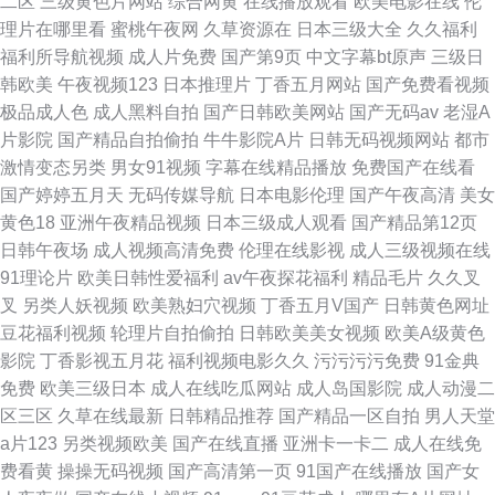
二区
三级黄色片网站
综合网黄
在线播放观看
欧美电影在线
伦
理片在哪里看
蜜桃午夜网
久草资源在
日本三级大全
久久福利
福利所导航视频
成人片免费
国产第9页
中文字幕bt原声
三级日
韩欧美
午夜视频123
日本推理片
丁香五月网站
国产免费看视频
极品成人色
成人黑料自拍
国产日韩欧美网站
国产无码av
老湿A
片影院
国产精品自拍偷拍
牛牛影院A片
日韩无码视频网站
都市
激情变态另类
男女91视频
字幕在线精品播放
免费国产在线看
国产婷婷五月天
无码传媒导航
日本电影伦理
国产午夜高清
美女
黄色18
亚洲午夜精品视频
日本三级成人观看
国产精品第12页
日韩午夜场
成人视频高清免费
伦理在线影视
成人三级视频在线
91理论片
欧美日韩性爱福利
av午夜探花福利
精品毛片
久久叉
叉
另类人妖视频
欧美熟妇穴视频
丁香五月V国产
日韩黄色网址
豆花福利视频
轮理片自拍偷拍
日韩欧美美女视频
欧美A级黄色
影院
丁香影视五月花
福利视频电影久久
污污污污免费
91金典
免费
欧美三级日本
成人在线吃瓜网站
成人岛国影院
成人动漫二
区三区
久草在线最新
日韩精品推荐
国产精品一区自拍
男人天堂
a片123
另类视频欧美
国产在线直播
亚洲卡一卡二
成人在线免
费看黄
操操无码视频
国产高清第一页
91国产在线播放
国产女