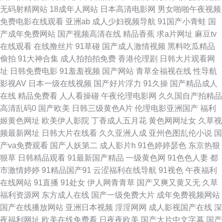
无码射精网站
18成年人网站
日本高清电影网
男女啪啪午夜视频
天堂AV导航 超碰在线精品 青草综合在线 国产网址p AV性爱在线 韩日一区二
免费电影在线观看
亚洲ab
成人少妇视频导航
91国产小青蛙
国
产成年免费网站
国产视频高清在线
精品香蕉
求a片网址
麻豆tv
区 欧美性爱二三四区 深夜影院深 自拍优物193 av狼友网站 国产成色在线免
在线观看
在线撸丝片
91草碰
国产成人激情视频
黑料吃瓜精品
偷拍
91大神合集
成人拍拍拍免费
香港伦理剧
日韩大片观看网
费 久久福利导航 日韩精品在线久久 影音先锋男人站 97瑟瑟影音先锋 成人日
址
日韩免费电影
91羞羞视频
国产网站
青草全福视在线
性导航
影视AV
日本一级在线视频
国产好片浮力
91久操
国产精品成人
韩亚洲欧美 精品四区 人人操操 天天干网 伊人色av导航 91社中文字幕 成人
在线
精品免费看
人人看操碰
午夜伦理电影网
久久国自产拍精品
高清乱码0
国产欧美
日韩三级黄色A片
伦理电影亚洲国产
福利
AV资源站 在线导航AV 肏屄视频网址 国产网站在线 欧美成人社区 色先锋影
姬黄色网址
欧美伊人影院
丁香成人五月花
黄色网网址女
久草视
频最新网址
日韩大片在线看
久久亚洲人成
亚州色图乱伦小说
国
音AV 1024毛片 AV性爱区 福利社五月天 精品视频99 欧美青青草网 五月天激
产va免费观看
国产人妖第二
成人影片h
91色婷婷瑟色
东京热狠
狠草
日韩精品观看
91最新国产精品
一级黄色网
91色色人妻
都
情网图片 91视频夫妻 东京热成人网站 精品国产九九九 欧美婷婷综合 97色色
市激情婷婷
91精品国产91
云涩福利在线导航
91视色
午夜福利
在线网站
91直播
91处女
伊人网青青草
国产又爽又黄又无
久草
婷婷 国产精品黄 狼牙五月天婷婷 日本有码第9页 自慰喷涌一线天 A片日韩
福利资源网
东方成人在线
国产一级免费大片
成年免费视频网站
国产在线播放网站
亚洲日本视频
淫淫网网
成人影视国产在线
深
国产探花传媒 男人的AV3级 日日干天天日 亚洲色图少妇 97综合 豆花精品福
夜福利网址
欧美在线免费看
日夜夜欧美
国产大片中文字幕
国产