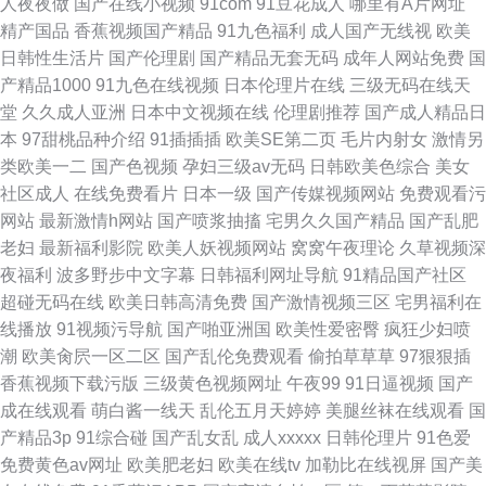
人夜夜做
国产在线小视频
91com
91豆花成人
哪里有A片网址
精产国品
香蕉视频国产精品
91九色福利
成人国产无线视
欧美
日韩性生活片
国产伦理剧
国产精品无套无码
成年人网站免费
国
产精品1000
91九色在线视频
日本伦理片在线
三级无码在线天
堂
久久成人亚洲
日本中文视频在线
伦理剧推荐
国产成人精品日
本
97甜桃品种介绍
91插插插
欧美SE第二页
毛片内射女
激情另
类欧美一二
国产色视频
孕妇三级av无码
日韩欧美色综合
美女
社区成人
在线免费看片
日本一级
国产传媒视频网站
免费观看污
网站
最新激情h网站
国产喷浆抽搐
宅男久久国产精品
国产乱肥
老妇
最新福利影院
欧美人妖视频网站
窝窝午夜理论
久草视频深
夜福利
波多野步中文字幕
日韩福利网址导航
91精品国产社区
超碰无码在线
欧美日韩高清免费
国产激情视频三区
宅男福利在
线播放
91视频污导航
国产啪亚洲国
欧美性爱密臀
疯狂少妇喷
潮
欧美肏屄一区二区
国产乱伦免费观看
偷拍草草草
97狠狠插
香蕉视频下载污版
三级黄色视频网址
午夜99
91日逼视频
国产
成在线观看
萌白酱一线天
乱伦五月天婷婷
美腿丝袜在线观看
国
产精品3p
91综合碰
国产乱女乱
成人xxxxx
日韩伦理片
91色爱
免费黄色av网址
欧美肥老妇
欧美在线tv
加勒比在线视屏
国产美