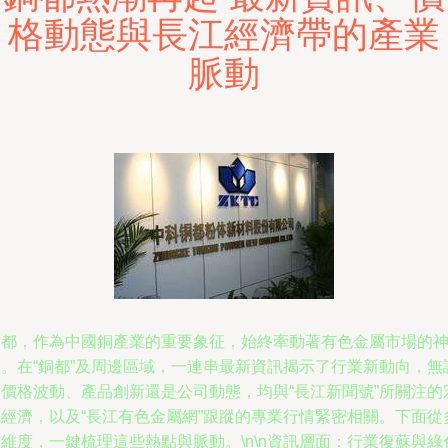
格動態與長江經濟帶的產業
脈動
銅都，作為中國銅產業的重要象征，始終牽動著有色金屬市場的
經。在“銅都”及周邊區域，一連串最新資訊揭示了行業新動向，無
是價格波動、產品創新還是公司動態，均與“長江新聞號”所關注的
觀經濟，以及“長江有色金屬網”跟蹤的專業行情緊密相關。下面從
維度，一鍵梳理這些熱點與脈動。\n\n資訊層面：行業復蘇與綠