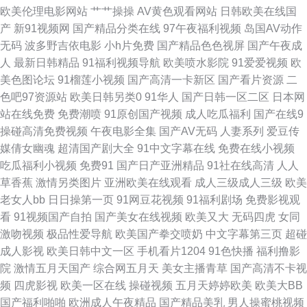
欧美伦理电影网站
艹艹操操
AV黄色观看网站
日韩欧美在线国
色图片 黑丝美女后入观看 美国色伦a片 人碰人操 色色爽成人精品 91爰爱欧
产
新91视频网
国产精品分类在线
97午夜福利视频
岛国AV动作
无码
波多野吉依电影
小h片免费
国产精品色色视屏
国产午夜成
美 超碰人人草51 国产视频观看网站 久草成人色播 男同看片 人妖操人妖网站
人
最新日韩精品
91福利视频导航
欧美喷水影院
91爱爱视频
欧
美色图论坛
91榴莲小视频
国产高清一卡新区
国产看片资源
二
深夜福利剧场 一本道爱天堂 91新网址 豆花官网免费入口 九九色播 欧美日韩
色吧97资源站
欧美日韩另类0
91华人
国产日韩一区二区
日本网
站在线免费
免费潮喷
91原创国产视频
成人吃瓜福利
国产在线9
精品中文 熟女福利资源网 亚洲春色小说网 性爱色图日本午夜 都市激情另类
操碰高清免费视频
午夜电影全集
国产AV无码
人妻系列
爱豆传
媒倩女幽魂
超清国产剧大全
91中文字幕在线
免费在线小视频
欧美 激情瑟瑟 老司机福利天堂 瑟瑟瑟瑟无码97 亚洲成人电影院 91产精品
吃瓜福利小视频
免费91
国产日产亚洲精品
91社在线高清
人人
草香蕉
激情另类图片
亚洲欧美在线观看
成人三级成人三级
欧美
97资源福利在线 成人大香蕉网 欧亚肏屄视频 伊人成人在线视频 国产精品久
老女人bb
日日操第一页
91网豆花视频
91福利剧场
免费影视观
看
91视频国产自拍
国产美女在线视频
欧美又大
无码四虎
女同
久撸 午夜啪啪啪 成人精品久久 日本情色2区3区 97社视频探花 97在线视频
激吻视频
极品性爱导航
欧美国产拳交喷奶
中文字幕第三页
超碰
成人影视
欧美日韩中文一区
手机看片1204
91色快播
福利撸影
国产 国产精品福利区 黄色网网址 玖玖福利社 欧美性爱激情网 国产在线第一
院
激情五月天国产
综合网五月天
美女主播青草
国产高清不卡视
频
四虎影视
欧美一区在线
操碰视频
五月天婷婷欧美
欧美大BB
页 欧美性爰aa 深夜福利观看下 亚洲伊人主页 91呦女呦女 国产成人精品一
国产福利啪啪
欧洲成人午夜精品
国产精品美乳
男人操蜜桃视频