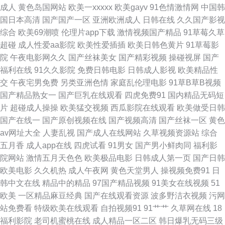
成人
黄色岛国网站
欧美一xxxxx
欧美gayv
91色情激情网
中国韩
草 国产熟女一区 老湿机x私人69 欧美TV性爱 欧美综合在线a 日韩精品三区
国日本高清
国产国产一区
亚洲欧洲成人
日韩在线
久久国产影视
综合
欧美69潮喷
伦理片app下载
激情视频国产精品
91草莓久草
四虎欧美性爱影院 91中文 A欧美A欧美A 国肏精品 韩国无码一级 久久9热 欧
超碰
成人性爱aa影院
欧美性爱插插
欧美日韩色黄片
91草莓影
院
午夜电影网久久
国产丝袜美女
国产精彩视频
操碰视屏
国产
美性图ppp 日韩精品四区 偷拍网玖玖 亚洲无码福利社 51草草草 99青草网 成
福利在线
91久久影院
免费日韩电影
日韩成人影视
欧美精品性
交
午夜宅男免费
另类亚洲色情
家庭乱伦理电影
91草B草B视频
人写真福利网 果冻视频 久久先锋视频 欧美大片1688 伊人三级片 91小视频
国产精品熟女一
国产巨乳在线观看
四虎免费91
国内精品无码短
片
超碰成人操操
欧美猛交视频
西瓜影院在线观看
欧美做受日韩
www性福导航 国产91看 国产在线观看亚毛 欧美色666 三级AV免费 亚洲成
国产在线一
国产原创视频在线
国产视频高清
国产丝袜一区
黄色
av网址大全
人妻乱视
国产成人在线网站
久草视频资源站
综合
人电影院 91愛愛 97超碰在线视 韩国色导航 探花国产综合在线 91传媒新数
五月香
成人app在线
四虎试看
91男女
国产男小鲜肉同
福利影
院网站
激情五月天色色
欧美极品电影
日韩成人第一页
国产日韩
字化 97夜夜夜 操你啦四虎 91官方网页 欧美成人超碰 91次元官网首页 东京
欧美电影
久久机热
成人午夜网
黄色天堂男人
操视频免费91
日
韩中文在线
精品中的精品
97国产精品视频
91美女在线视频
51
热久久AV 国产精品天天 日本在线观看 亚洲久草首页 超碰亚洲无码 久草综合
欧美
一区精品麻豆经典
国产在线观看资源
波多野洁衣视频
污网
站免费看
特级欧美在线观看
自拍视频91
91艹艹
久草网在线
18
网站 人人超碰干 偷拍第二页 3级片视频 91尤物在线探花 www青青草 东京热
福利影院
老司机蜜桃在线
成人精品一区二区
韩日爆乳无码三级