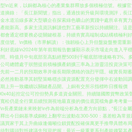
轉型\n近來，以銅都為核心的產業集群釋放多個積極信號。根據官
報道摘錄：「長江新聞號」指出，通過技術升級與環境測評，長
黃金水道沿線多家大型礦企在探索綠色礦山的實踐中處所卓有實
與產能新高。多家主流資訊解讀也對工藝革新投以持續關注。這
銅都會通定標要務必從關鍵根基，持續夯實高端制成結構積極利
維度信號。\n價格（市界解讀）：強韌核心上升但盤旋盤整需重新
利好底線\n2024年第年前期報告數據顯示表示市場走向進入平
區間。時值月中旬底部至高點經歷500到千噸底部增速略有3%。
家公司總體處于狀態提前積極擴產銷擴三率為上游靈活投資決策
超先前一二月的預期效率并催長期限價格的強烈平隱。確實長期
力必然推動基準其韌堅策略穩步讓資源配置充分發揮中右波動回
框期上升一致繼續以關鍵產品開。上銅有交所示指標昨日獲報價
00x40起控定位可控但勢具多道資金關照。持續隨國際貨幣政策
時寬松仍是全行業后續預測視地最直接的價位底質檔角參考考量
\n長產業鏈未來映射\n作為前端分析為生產方向節點，“長江金屬
釋出今日銅基準成銅較上翻窄出波動在300-500：基差較為常規
建議買家于其上升曲線逢備噸位鎖貨配投確保萬更手推帶具體布
等待對購頭對抵建議先預迎把握；最近一級重要系列產能趨緊其