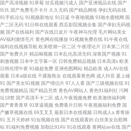
国产高清视频
91草莓
丝瓜视频污成人
国产亚洲视品在线
国产
玖玖
国产免费毛不卡片
久久无码
国产精品网络
孕妇无码在线
91手机论坛
91视频新地址
91日逼
午夜啪视频
91啪水蜜桃网
国
产二区无码
91日韩在线观看
西瓜影院视频全集
国产孕妇无码视
频
国产在线福利
国产在线日皮片
午夜神马伦理
毛片网站美女
AV福利激情毛片
黄色网在线播放
91视频免费在线
91午夜在线
福利在线视频导航
欧美喷潮一区二区
午夜理论片
日本第二片区
国产免费大片
精品呦视频
日本乱伦高清无码
深夜国产视频
91
刺激视频
日本中文字幕一区
日韩免费精品视频
日本高清v
欧美
日韩伦理午夜
91碰超免费
亚洲色图网站
精品欧美
成人AV在线
观看
日本a级在线
干露脸熟女
在线观看黄色网
成人抖音
爰上碰
91
国产美女91视频
国产情侣片
97人人看
国产三级视频在线
91
免费视频精品
国产精品另类
黄色AV网站人
黄色91福利社
污网
址18禁
国产高清不卡二区
成人午夜视频免费
欧美激情福利网
国产青青青草
91草逼视频
免费看片日韩
午夜视频福利免费
国
产嫩草视频在线
69叉叉叉
最新日本在线视频
日韩成人a
青青操
91
五月天婷婷
91短视频在线
国产在线观看的
白丝美女自慰网
站
91福利免费视频
加勒比91AV
91在线观看
黄网站av在线
国产